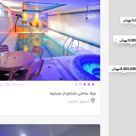
تایید
شده
مان
6,00 تومان
9 تومان
5,600,000 تومان
8,000,00 تومان
25,000,000 تومان
ويلا ساحلي استخردار سرخرود
سرخرود
,
مازندران
تایید