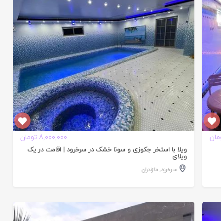
تایید
شده
8,000,000 تومان
ویلا با استخر جکوزی و سونا خشک در سرخرود | اقامت در یک
ویلای
سرخرود
,
مازندران
تایید