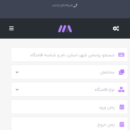
02128429109
ساختمان
نوع اقامتگاه