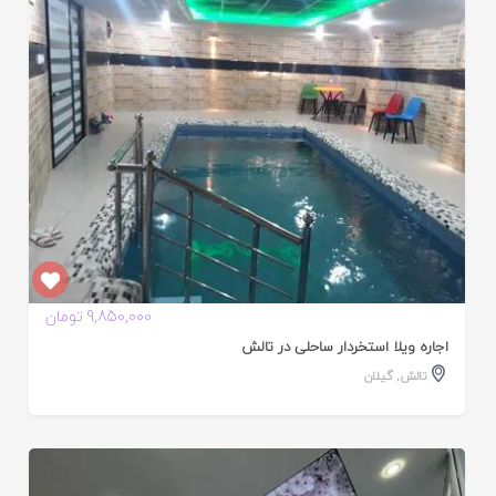
ده
9,850,000 تومان
اجاره ویلا استخردار ساحلی در تالش
تالش
,
گیلان
ایید