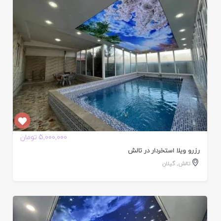
ده
5,000,000 تومان
رزرو ویلا استخردار در تالش
تالش
,
گیلان
ایید
ده