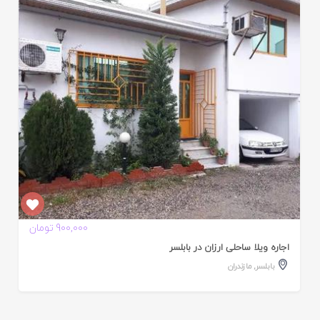
ایید
ده
900,000 تومان
اجاره ویلا ساحلی ارزان در بابلسر
بابلسر
,
مازندران