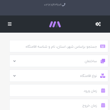
02128429109
ساختمان
نوع اقامتگاه