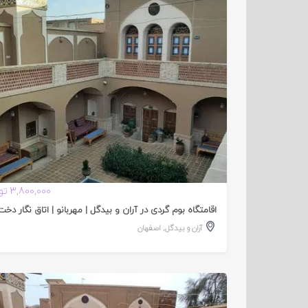
تایید
شده
3,800,000 تومان
اقامتگاه بوم گردی در آران و بیدگل | مهربانو | اتاق نگار دخت
آران و بیدگل
,
اصفهان
تایید
شده