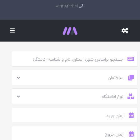
02128429109
ساختمان
نوع اقامتگاه