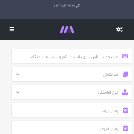
02128429109
ساختمان
نوع اقامتگاه