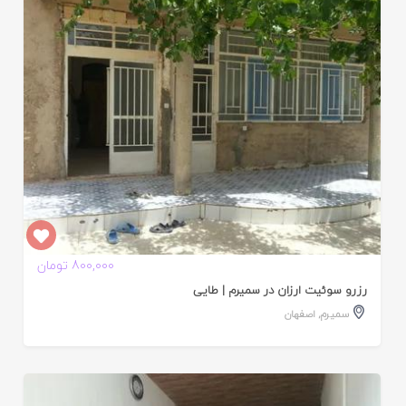
ده
800,000 تومان
رزرو سوئیت ارزان در سمیرم | طایی
سمیرم
,
اصفهان
ایید