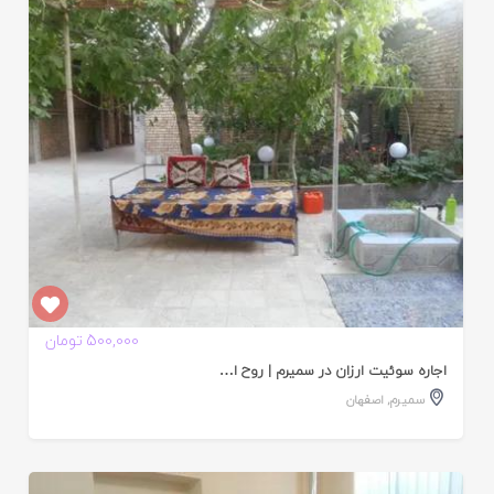
ایید
ده
500,000 تومان
اجاره سوئیت ارزان در سمیرم | روح ا…
سمیرم
,
اصفهان