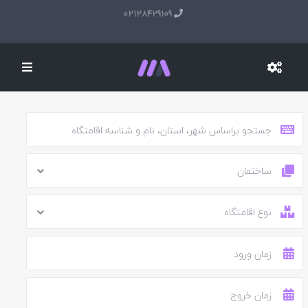
02128429109
ساختمان
نوع اقامتگاه